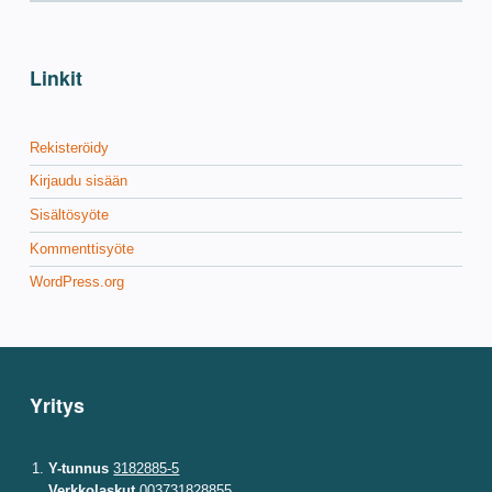
Linkit
Rekisteröidy
Kirjaudu sisään
Sisältösyöte
Kommenttisyöte
WordPress.org
Yritys
Y-tunnus
3182885-5
Verkkolaskut
003731828855