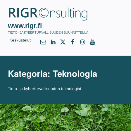
www.rigr.fi
TIETO- JA KYBERTURVALLISUUDEN SUUNNITTELUA
info@rigr.fi
@RIGRConsulting
@RIGRConsulting
@RIGRConsulting
@RIGRConsulting
@RIGRConsulti
Keskustelut
Kategoria:
Teknologia
Tieto- ja kyberturvallisuuden teknologiat